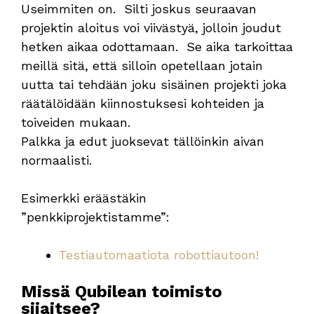
Useimmiten on. Silti joskus seuraavan
projektin aloitus voi viivästyä, jolloin joudut
hetken aikaa odottamaan. Se aika tarkoittaa
meillä sitä, että silloin opetellaan jotain
uutta tai tehdään joku sisäinen projekti joka
räätälöidään kiinnostuksesi kohteiden ja
toiveiden mukaan.
Palkka ja edut juoksevat tällöinkin aivan
normaalisti.
Esimerkki eräästäkin
”penkkiprojektistamme”:
Testiautomaatiota robottiautoon!
Missä Qubilean toimisto
sijaitsee?