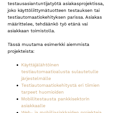
testausasiantuntijatyötä asiakasprojektissa,
joko käyttöliittymätuotteen testauksen tai
testiautomaatiokehityksen parissa. Asiakas
määrittelee, tehdäänkö työ etänä vai
asiakkaan toimistolla.
Tässä muutama esimerkki aiemmista
projekteista:
Käyttäjälähtöinen
testiautomaatioalusta sulautetulle
järjestelmälle
Testiautomaatiokehitystä eri tiimien
tarpeet huomioiden
Mobiilitestausta pankkisektorin
asiakkaalle
Web- ja mobiiliasiakkaiden projekteja