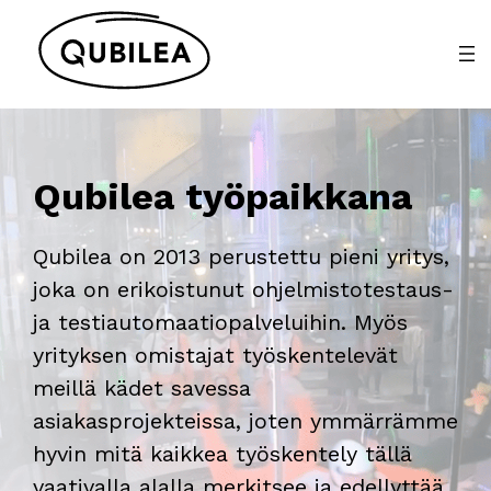
Siirry
sisältöön
Qubilea työpaikkana
Qubilea on 2013 perustettu pieni yritys,
joka on erikoistunut ohjelmistotestaus-
ja testiautomaatiopalveluihin. Myös
yrityksen omistajat työskentelevät
meillä kädet savessa
asiakasprojekteissa, joten ymmärrämme
hyvin mitä kaikkea työskentely tällä
vaativalla alalla merkitsee ja edellyttää.