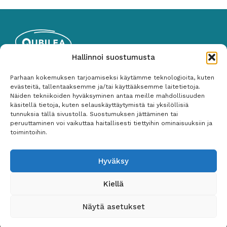
Hallinnoi suostumusta
Qubilea Oy
Parhaan kokemuksen tarjoamiseksi käytämme teknologioita, kuten
Y-tunnus: 2535767-1
evästeitä, tallentaaksemme ja/tai käyttääksemme laitetietoja.
Näiden tekniikoiden hyväksyminen antaa meille mahdollisuuden
050 487 3265
käsitellä tietoja, kuten selauskäyttäytymistä tai yksilöllisiä
tunnuksia tällä sivustolla. Suostumuksen jättäminen tai
peruuttaminen voi vaikuttaa haitallisesti tiettyihin ominaisuuksiin ja
Palvelut
toimintoihin.
Ohjelmistotestaus
Hyväksy
Testiautomaatio
Testauksen johtaminen ja suunnittelu
Kiellä
Näytä asetukset
© 2026 Qubilea –
Kotisivut: Valolink