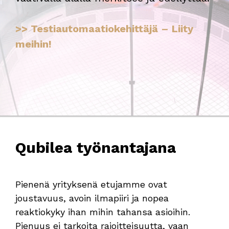
>> Testiautomaatiokehittäjä – Liity
meihin!
Qubilea työnantajana
Pienenä yrityksenä etujamme ovat
joustavuus, avoin ilmapiiri ja nopea
reaktiokyky ihan mihin tahansa asioihin.
Pienuus ei tarkoita rajoitteisuutta, vaan