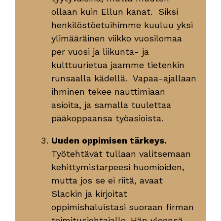
ollaan kuin Ellun kanat. Siksi
henkilöstöetuihimme kuuluu yksi
ylimääräinen viikko vuosilomaa
per vuosi ja liikunta- ja
kulttuurietua jaamme tietenkin
runsaalla kädellä. Vapaa-ajallaan
ihminen tekee nauttimiaan
asioita, ja samalla tuulettaa
pääkoppaansa työasioista.
Uuden oppimisen tärkeys.
Työtehtävät tullaan valitsemaan
kehittymistarpeesi huomioiden,
mutta jos se ei riitä, avaat
Slackin ja kirjoitat
oppimishaluistasi suoraan firman
toimitusjohtajalle. Hän yleensä