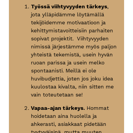
Työssä viihtyvyyden tärkeys
,
jota ylläpidämme löytämällä
tekijöidemme motivaatioon ja
kehittymistavoitteisiin parhaiten
sopivat projektit. Viihtyvyyden
nimissä järjestämme myös paljon
yhteistä tekemistä, usein hyvän
ruoan parissa ja usein melko
spontaanisti. Meillä ei ole
huvibudjettia, joten jos joku idea
kuulostaa kivalta, niin sitten me
vain toteutetaan se!
Vapaa-ajan tärkeys.
Hommat
hoidetaan aina huolella ja
ahkerasti, asiakkaat pidetään
tyytyväisinä, mutta muuten