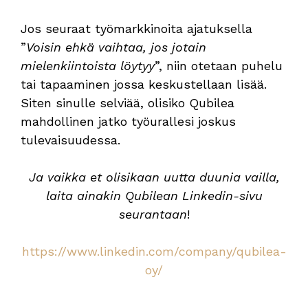
Jos seuraat työmarkkinoita ajatuksella
”
Voisin ehkä vaihtaa, jos jotain
mielenkiintoista löytyy
”, niin otetaan puhelu
tai tapaaminen jossa keskustellaan lisää.
Siten sinulle selviää, olisiko Qubilea
mahdollinen jatko työurallesi joskus
tulevaisuudessa.
Ja vaikka et olisikaan uutta duunia vailla,
laita ainakin Qubilean Linkedin-sivu
seurantaan
!
https://www.linkedin.com/company/qubilea-
oy/