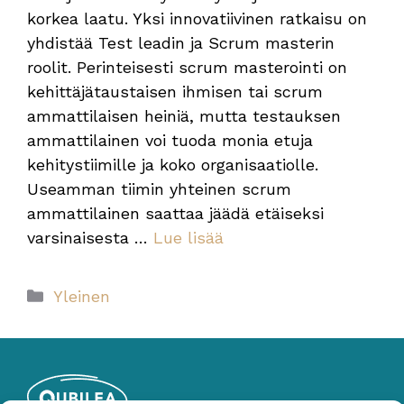
korkea laatu. Yksi innovatiivinen ratkaisu on
yhdistää Test leadin ja Scrum masterin
roolit. Perinteisesti scrum masterointi on
kehittäjätaustaisen ihmisen tai scrum
ammattilaisen heiniä, mutta testauksen
ammattilainen voi tuoda monia etuja
kehitystiimille ja koko organisaatiolle.
Useamman tiimin yhteinen scrum
ammattilainen saattaa jäädä etäiseksi
varsinaisesta …
Lue lisää
Kategoriat
Yleinen