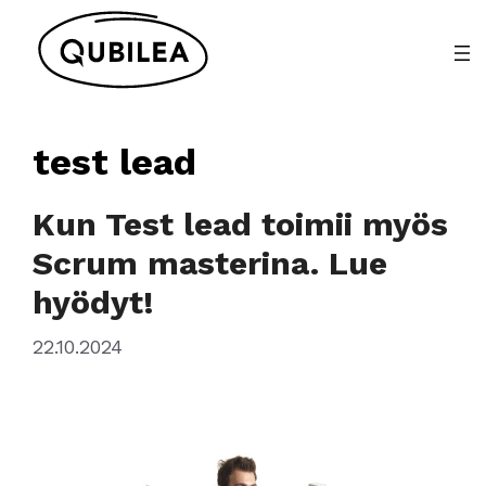
Siirry
sisältöön
test lead
Kun Test lead toimii myös
Scrum masterina. Lue
hyödyt!
22.10.2024