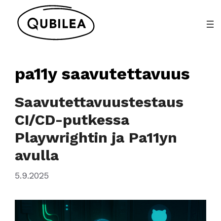
Siirry
sisältöön
pa11y saavutettavuus
Saavutettavuustestaus
CI/CD-putkessa
Playwrightin ja Pa11yn
avulla
5.9.2025