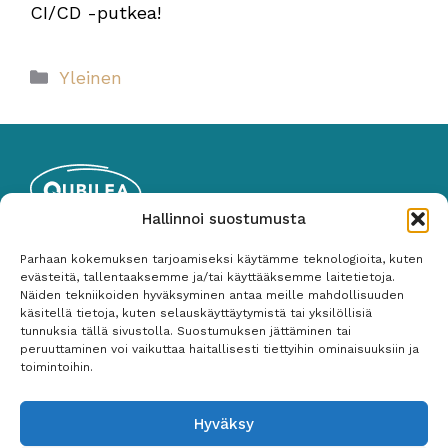
CI/CD -putkea!
Kategoriat
Yleinen
Hallinnoi suostumusta
Qubilea Oy
Parhaan kokemuksen tarjoamiseksi käytämme teknologioita, kuten
Y-tunnus: 2535767-1
evästeitä, tallentaaksemme ja/tai käyttääksemme laitetietoja.
Näiden tekniikoiden hyväksyminen antaa meille mahdollisuuden
050 487 3265
käsitellä tietoja, kuten selauskäyttäytymistä tai yksilöllisiä
tunnuksia tällä sivustolla. Suostumuksen jättäminen tai
peruuttaminen voi vaikuttaa haitallisesti tiettyihin ominaisuuksiin ja
Palvelut
toimintoihin.
Ohjelmistotestaus
Hyväksy
Testiautomaatio