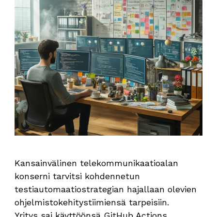
Kansainvälinen telekommunikaatioalan
konserni tarvitsi kohdennetun
testiautomaatiostrategian hajallaan olevien
ohjelmistokehitystiimiensä tarpeisiin.
Yritys sai käyttöönsä GitHub Actions