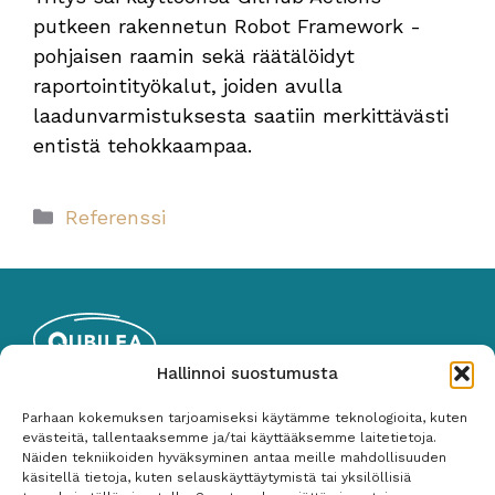
putkeen rakennetun Robot Framework -
pohjaisen raamin sekä räätälöidyt
raportointityökalut, joiden avulla
laadunvarmistuksesta saatiin merkittävästi
entistä tehokkaampaa.
Kategoriat
Referenssi
Hallinnoi suostumusta
Qubilea Oy
Parhaan kokemuksen tarjoamiseksi käytämme teknologioita, kuten
Y-tunnus: 2535767-1
evästeitä, tallentaaksemme ja/tai käyttääksemme laitetietoja.
Näiden tekniikoiden hyväksyminen antaa meille mahdollisuuden
050 487 3265
käsitellä tietoja, kuten selauskäyttäytymistä tai yksilöllisiä