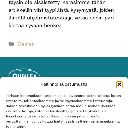
täysin ole sisäistetty. Keräsimme tähän
artikkeliin viisi tyypillistä kysymystä, joiden
äärellä ohjelmistotestaaja vetää ensin pari
kertaa syvään henkeä
Kategoriat
Yleinen
Hallinnoi suostumusta
Qubilea Oy
Parhaan kokemuksen tarjoamiseksi käytämme teknologioita, kuten
Y-tunnus: 2535767-1
evästeitä, tallentaaksemme ja/tai käyttääksemme laitetietoja.
Näiden tekniikoiden hyväksyminen antaa meille mahdollisuuden
050 487 3265
käsitellä tietoja, kuten selauskäyttäytymistä tai yksilöllisiä
tunnuksia tällä sivustolla. Suostumuksen jättäminen tai
peruuttaminen voi vaikuttaa haitallisesti tiettyihin ominaisuuksiin ja
Palvelut
toimintoihin.