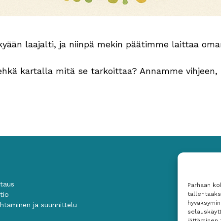
yään laajalti, ja niinpä mekin päätimme laittaa o
ehkä kartalla mitä se tarkoittaa? Annamme vihjeen, s
staus
Parhaan ko
tallentaak
tio
hyväksymine
htaminen ja suunnittelu
selauskäytt
jättäminen 