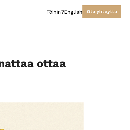
Töihin?
English
Ota yhteyttä
nattaa ottaa