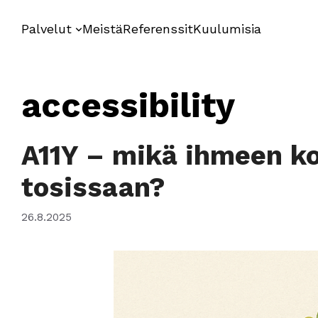
Siirry
sisältöön
Palvelut
Meistä
Referenssit
Kuulumisia
accessibility
A11Y – mikä ihmeen ko
tosissaan?
26.8.2025