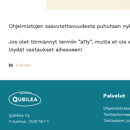
Ohjelmistojen saavutettavuudesta puhutaan nyk
Jos olet törmännyt termiin ”a11y”, mutta et ole 
löydät vastaukset aiheeseen!
Kategoriat
Yleinen
Palvelut
Ohjelmistote
Testiautomaa
Qubilea Oy
Testauksen jo
Y-tunnus: 2535767-1