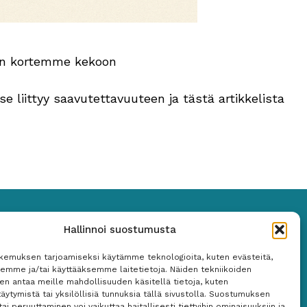
man kortemme kekoon
e liittyy saavutettavuuteen ja tästä artikkelista
Hallinnoi suostumusta
kemuksen tarjoamiseksi käytämme teknologioita, kuten evästeitä,
semme ja/tai käyttääksemme laitetietoja. Näiden tekniikoiden
n antaa meille mahdollisuuden käsitellä tietoja, kuten
äytymistä tai yksilöllisiä tunnuksia tällä sivustolla. Suostumuksen
tai peruuttaminen voi vaikuttaa haitallisesti tiettyihin ominaisuuksiin ja